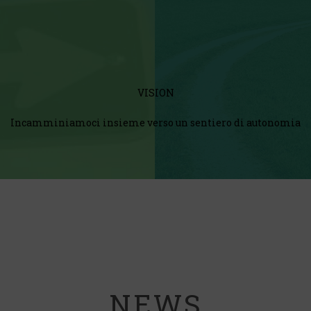
VISION
Incamminiamoci insieme verso un sentiero di autonomia
NEWS