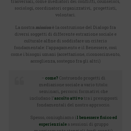
trasversali, come mediatori dei conflitti, counselors,
sociologi, coordinatori organizzativi, progettisti,
volontari.
La nostra
mission
è la costruzione del Dialogo fra
diversi soggetti di differente estrazione sociale e
culturale alfine di soddisfare un criterio
fondamentale: l’appagamento e il Benessere, così
come i bisogni umani (accettazione, riconoscimento,
accoglienza, sostegno fra gli altri)
–
come?
Costruendo progetti di
mediazione sociale a vario titolo:
seminari, percorsi formativi che
includano l’
ascolto attivo
tra i presupposti
fondamentali del nostro approccio.
Spesso, coniughiamo i
l benessere fisico ed
esperienziale
a sessioni di gruppo
maggiormente stanziali (vedi eventi).