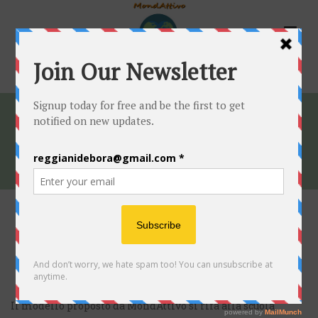
VIA DIALOGO
HOME
»
PROGETTI
»
VIA DIALOGO
VIA DIALOGO
Il modello proposto da MondAttivo si rifà alla scuola