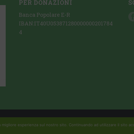
PER DONAZIONI
S
Banca Popolare E-R
IBAN:IT40U053871280000000201784
4
zione sito web da Crovi Consulting SRL
 migliore esperienza sul nostro sito. Continuando ad utilizzare il sito acc