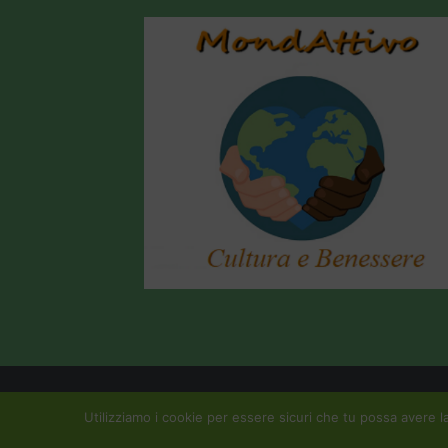
Copyright All Rights Reserved © 2015 Mondattivo |
Crea
Utilizziamo i cookie per essere sicuri che tu possa avere la
Privacy Policy |
Cookie Policy