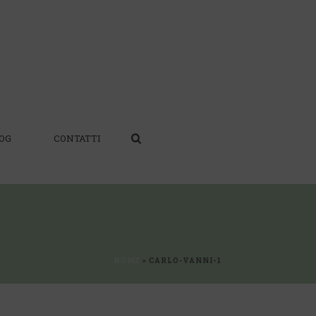
OG
CONTATTI
HOME
»
CARLO-VANNI-1