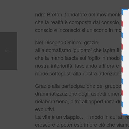
ndrè Breton, fondatore del movimento surr
che la realtà è composta dal conscio, dall
conscio e inconscio si uniscono in modo
Nel Disegno Onirico, grazie
all’automatismo ‘guidato’ che ispira il di
che la mano lascia sul foglio in modo pu
nostra interiorità, lasciando affi orare i
modo sottoposti alla nostra attenzione pe
Grazie alla partecipazione del gruppo, l
drammatizzazione degli aspetti emersi, off
rielaborazione, oltre all’opportunità di in
evolutivi.
La vita è un viaggio… il modo in cui aff 
crescere e poter esprimere ciò che siam