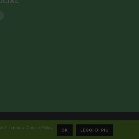
OCIAL
etti la nostra Cookie Policy.
OK
LEGGI DI PIÙ