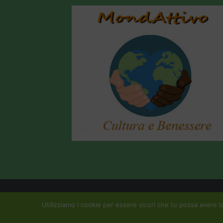
Copyright All Rights Reserved © 2015 Mondattivo |
Crea
Utilizziamo i cookie per essere sicuri che tu possa avere la
Privacy Policy |
Cookie Policy