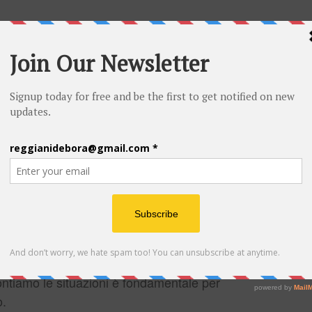
ealista, dice nel suo saggio ‘L’arte magica’
’inconscio e dai sogni attraverso i quali
 automatico.
segno e muove dal profondo, i segni e i simboli
ntuale e creativo rappresentano la mappa della
dee, elementi e situazioni che vengono questo
r poter essere rielaborati.
o Psicodramma Olistico permette la
 rendo ulteriore possibilità di focalizzazione e
teriorizzare nuovi contenuti funzionali ed
rontiamo le situazioni è fondamentale per
o.