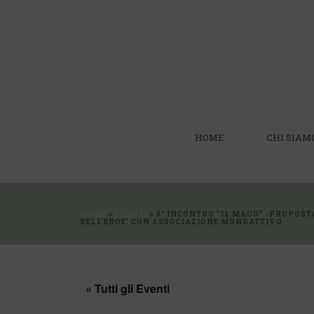
HOME
CHI SIAM
HOME
»
EVENTI
»
5° INCONTRO “IL MAGO” -PROPOST
DELL’EROE’ CON ASSOCIAZIONE MONDATTIVO
« Tutti gli Eventi