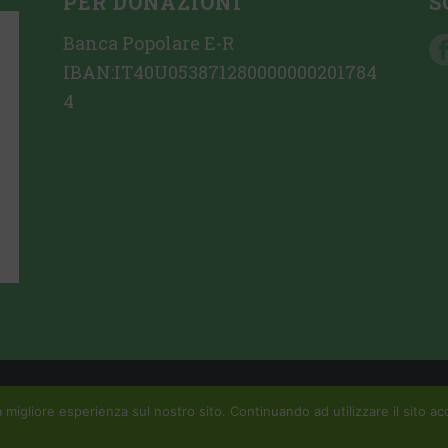
PER DONAZIONI
S
Banca Popolare E-R
IBAN:IT40U053871280000000201784
4
zione sito web da Crovi Consulting SRL
 migliore esperienza sul nostro sito. Continuando ad utilizzare il sito acc