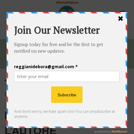
HOME
»
EVENTI
»
INCONTRO CON L’AUTORE “SACCHEGGIO
SANITÀ”- GIULIANO BUGANI
« Tutti gli Eventi
Questo evento è passato.
INCONTRO CON
L’AUTORE