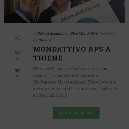
Di
Debora Reggiani
In
Blog Mondattivo
Inserito il
02/04/2026
MONDATTIVO APS A
THIENE
0
Massimo Lipera, coordinatore, il suo
report: ” L’incontro a Thiene con
0
Medianos e Massimiliano Ferrari è stata
un’esperienza elettrizzante e arricchente
a 360 gradi. La [...]
LEGGI IL RESTO