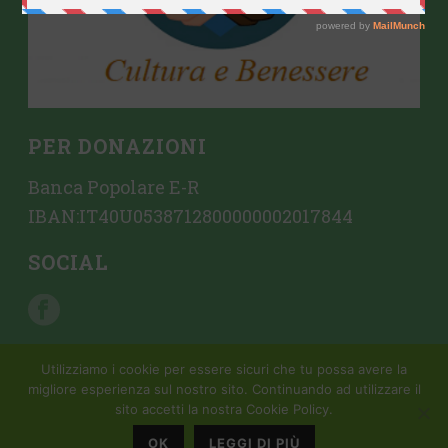
PER DONAZIONI
Banca Popolare E-R
IBAN:IT40U0538712800000002017844
SOCIAL
Utilizziamo i cookie per essere sicuri che tu possa avere la
migliore esperienza sul nostro sito. Continuando ad utilizzare il
sito accetti la nostra Cookie Policy.
Copyright All Rights Reserved © 2015 Mondattivo |
Creazione sito
web da Crovi Consulting SRL
OK
LEGGI DI PIÙ