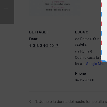
DETTAGLI
LUOGO
Data:
via Roma 6 Quattro
castella
4 GIUGNO 2017
via Roma 6
Quattro castella (RE)
Italia
+ Google Maps
Phone
3405723266
“L’Uomo e la donna del nostro tempo alla s