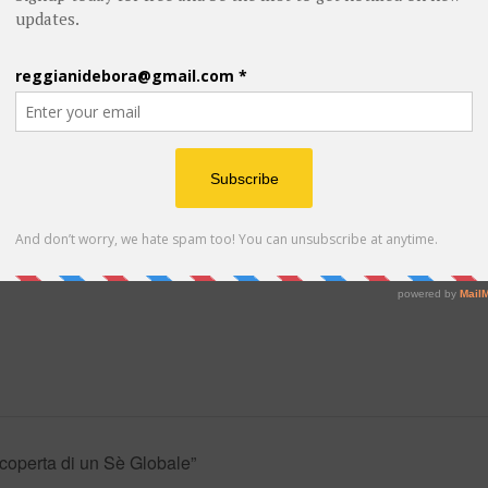
,
coperta di un Sè Globale”