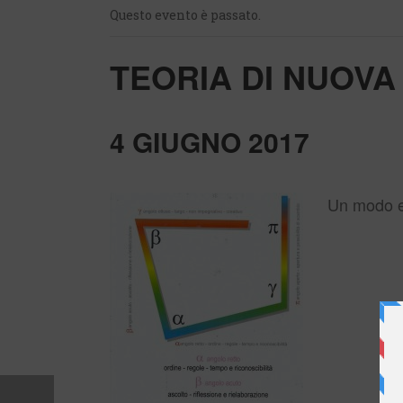
Questo evento è passato.
TEORIA DI NUOV
4 GIUGNO 2017
Un modo ef