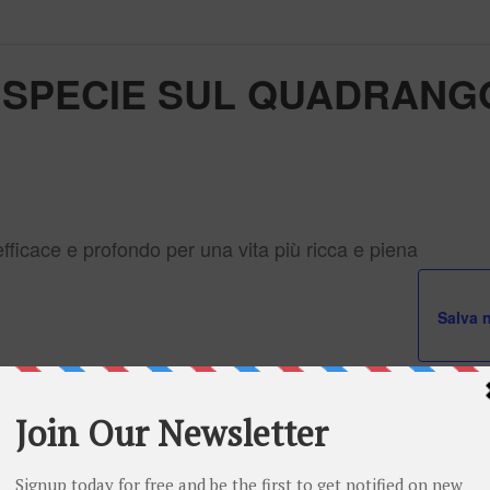
A SPECIE SUL QUADRAN
ficace e profondo per una vita più ricca e piena
Salva n