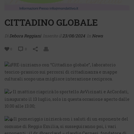
CITTADINO GLOBALE
Di
Debora Reggiani
Inserito il
23/08/2024
In
News
0
0
RE-iniziamo con “Cittadino globale”, laboratorio
teorico-prassico sui percorsi di cittadinanza e mappe
culturali scopo una migliore interazione reciproca.
Il mattino riaprirà lo sportello AvVicinati e AcCordati,
inaugurato il 13 luglio, solo in questa occasione aperto dalle
10.00 alle 13.00;
Il pomeriggio inizierà con i saluti di un esponente del
comune di Reggio Emilia, si susseguiranno poi, i vari
esponenti : il dr. @cerclaud – claudio Cernesi, fondatore di