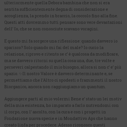
ulteriormente quella Debora bambina che non si era
sentita sufficientemente degna di considerazione e
accoglienza, la prendo in braccio, la coccolo fino alla fine.
Questi atti dovremmo tutti pensare sono vere devastazioni
dell’ Io, che se non conosciute scavano voragini.
E questo mi fa sorgere una riflessione: quando davvero io
sparisco? Solo quando mi fai del male? Io cucio la
relazione, riprovo e ritento se c’ è qualcosa da modificare,
ma se davvero ritorni su quella cosa una, due, tre volte e
perseveri calpestando il mio bisogno, allora sì non c’ e’ più
spazio. ✨Il nostro Valore è davvero determinante e, se
permettiamo che l’Altro ci spodesti o frammenti il nostro
Biorganico, ancora non raggiungiamo un quantum.
Aggiungere parti al mio volermi Bene e’ stato un lei motiv
della mia esistenza, ho imparato a farlo nutrendomi con
il corpo, con l’ ascolto, con la cura e con i progetti in
Fondazione nuova specie e in Mondattivo Aps che hanno
creato linfa per procedere. Adesso riconosco questi