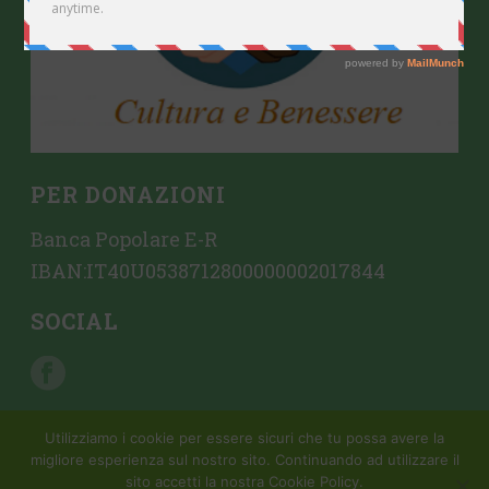
PER DONAZIONI
Banca Popolare E-R
IBAN:IT40U0538712800000002017844
SOCIAL
Utilizziamo i cookie per essere sicuri che tu possa avere la
migliore esperienza sul nostro sito. Continuando ad utilizzare il
sito accetti la nostra Cookie Policy.