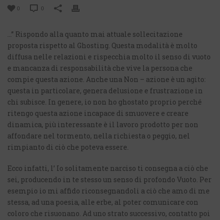
0
0
…” Rispondo alla quanto mai attuale sollecitazione
proposta rispetto al Ghosting. Questa modalità è molto
diffusa nelle relazioni e rispecchia molto il senso di vuoto
e mancanza di responsabilità che vive la persona che
compie questa azione. Anche una Non – azione è un agito:
questa in particolare, genera delusione e frustrazione in
chi subisce. In genere, io non ho ghostato proprio perché
ritengo questa azione incapace di smuovere e creare
dinamica, più interessante è il lavoro prodotto per non
affondare nel tormento, nella richiesta o peggio, nel
rimpianto di ciò che poteva essere.
Ecco infatti, l’ Io solitamente narciso ti consegna a ciò che
sei, producendo in te stesso un senso di profondo Vuoto. Per
esempio io mi affido riconsegnandoli a ciò che amo di me
stessa, ad una poesia, alle erbe, al poter comunicare con
coloro che risuonano. Ad uno strato successivo, contatto poi