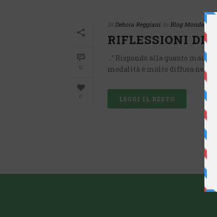
Di
Debora Reggiani
In
Blog Mondattivo
RIFLESSIONI DI
…” Rispondo alla quanto mai attu
0
modalità è molto diffusa nelle r
0
LEGGI IL RESTO