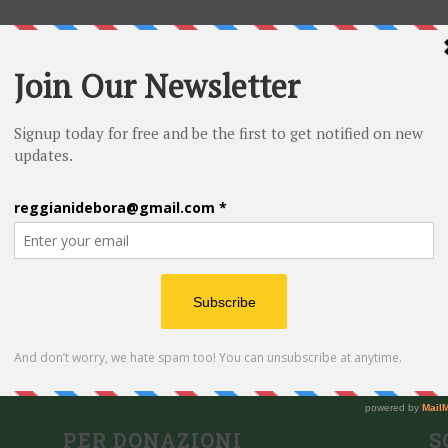
Inserito il
21/10/2025
 DEBORA REGGIANI
ale sollecitazione proposta rispetto al Ghosting. Questa
elazioni e rispecchia molto il senso di vuoto e mancanza di [...]
PER DONAZIONI
S