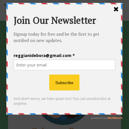
come vengono elaborati i dati derivati dai commenti
.