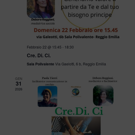
A
Z
I
O
Febbraio 22 @ 15:45
-
18:30
N
Cre. Di. Ci.
Sala Polivalente
Via Gaelotti, 6 b, Reggio Emilia
E
GEN
31
2026