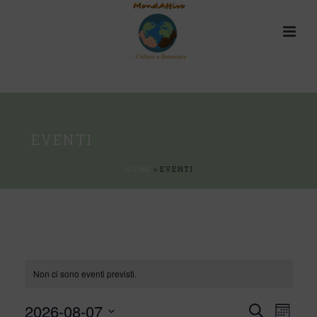
EVENTI
HOME
»
EVENTI
Non ci sono eventi previsti.
E
2026-08-07
E
Cerca