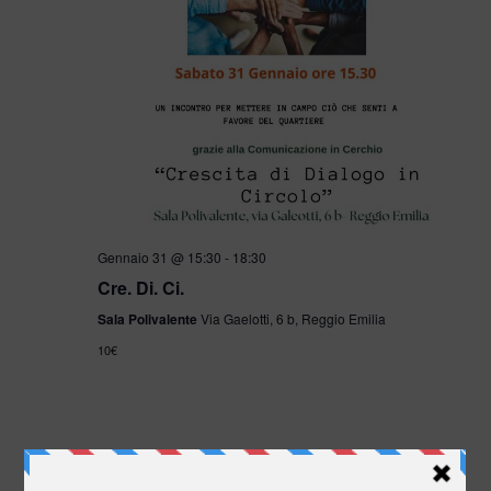
Gennaio 31 @ 15:30
-
18:30
Cre. Di. Ci.
Sala Polivalente
Via Gaelotti, 6 b, Reggio Emilia
10€