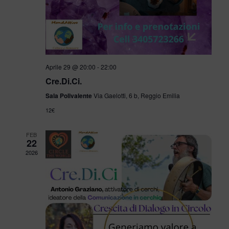
G
A
A
E
Z
V
I
I
O
Aprile 29 @ 20:00
-
22:00
N
Cre.Di.Ci.
S
E
Sala Polivalente
Via Gaelotti, 6 b, Reggio Emilia
T
12€
E
FEB
22
N
2026
A
V
I
G