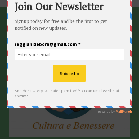
G
A
A
E
Z
V
I
I
O
N
S
E
T
E
N
A
V
I