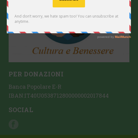
G
A
Z
I
O
N
E
PER DONAZIONI
Banca Popolare E-R
IBAN:IT40U0538712800000002017844
SOCIAL