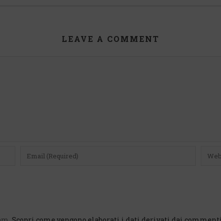
LEAVE A COMMENT
pam.
Scopri come vengono elaborati i dati derivati dai comment