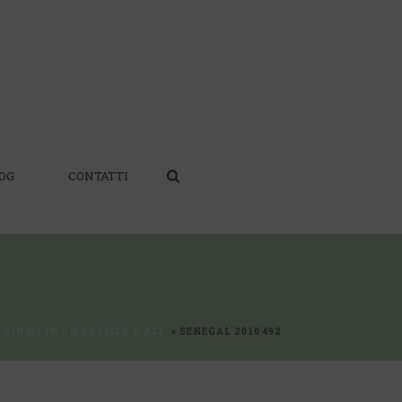
OG
CONTATTI
 FIUME IN UN BATTITO D’ALI”
»
SENEGAL 2010 492