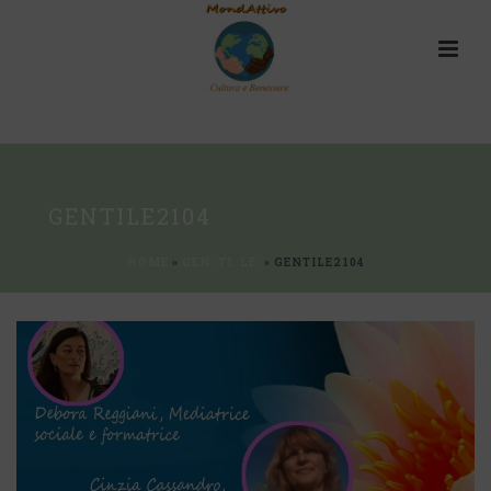
GENTILE2104
HOME
»
GEN. TI. LE.
»
GENTILE2104