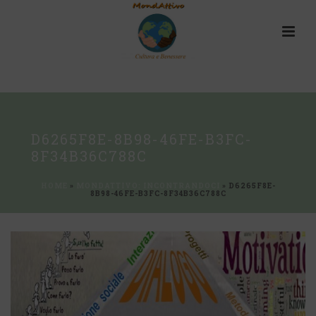
D6265F8E-8B98-46FE-B3FC-
8F34B36C788C
HOME
»
MONDATTIVO: INCONTRANDOCI
»
D6265F8E-
8B98-46FE-B3FC-8F34B36C788C