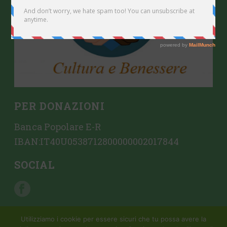
PER DONAZIONI
Banca Popolare E-R
IBAN:IT40U0538712800000002017844
SOCIAL
Utilizziamo i cookie per essere sicuri che tu possa avere la