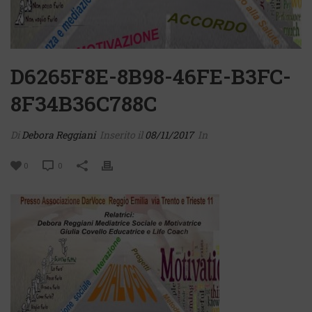
D6265F8E-8B98-46FE-B3FC-
8F34B36C788C
Di
Debora Reggiani
Inserito il
08/11/2017
In
0
0