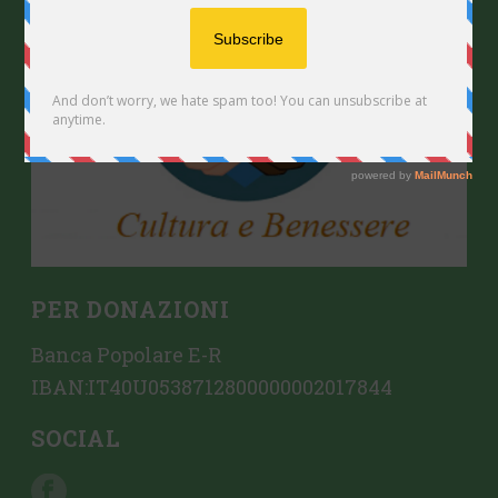
PER DONAZIONI
Banca Popolare E-R
IBAN:IT40U0538712800000002017844
SOCIAL