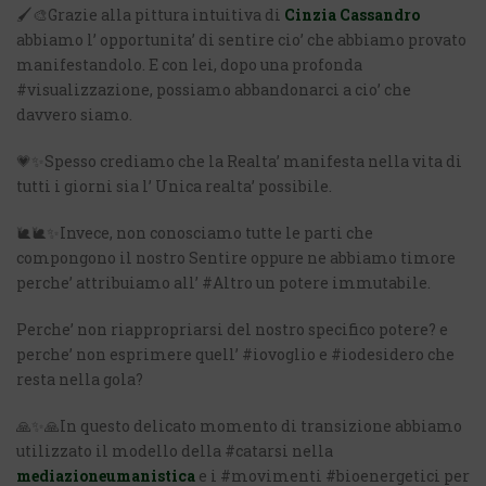
🖌️🎨Grazie alla pittura intuitiva di
Cinzia Cassandro
abbiamo l’ opportunita’ di sentire cio’ che abbiamo provato
manifestandolo. E con lei, dopo una profonda
#visualizzazione, possiamo abbandonarci a cio’ che
davvero siamo.
💗✨Spesso crediamo che la Realta’ manifesta nella vita di
tutti i giorni sia l’ Unica realta’ possibile.
🐌🐌✨Invece, non conosciamo tutte le parti che
compongono il nostro Sentire oppure ne abbiamo timore
perche’ attribuiamo all’ #Altro un potere immutabile.
Perche’ non riappropriarsi del nostro specifico potere? e
perche’ non esprimere quell’ #iovoglio e #iodesidero che
resta nella gola?
🙏✨🙏In questo delicato momento di transizione abbiamo
utilizzato il modello della #catarsi nella
mediazioneumanistica
e i #movimenti #bioenergetici per