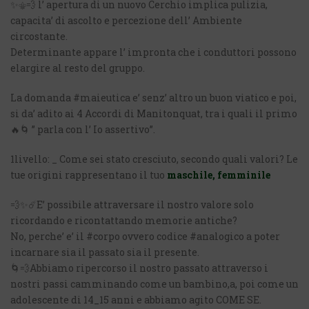
✨⚜️💨 l’ apertura di un nuovo Cerchio implica pulizia,
capacita’ di ascolto e percezione dell’ Ambiente
circostante.
Determinante appare l’ impronta che i conduttori possono
elargire al resto del gruppo.
La domanda #maieutica e’ senz’ altro un buon viatico e poi,
si da’ adito ai 4 Accordi di Manitonquat, tra i quali il primo
🔥🌀 ” parla con l’ Io assertivo”.
1livello: _ Come sei stato cresciuto, secondo quali valori? Le
tue origini rappresentano il tuo
maschile, femminile
💨✨☄️E’ possibile attraversare il nostro valore solo
ricordando e ricontattando memorie antiche?
No, perche’ e’ il #corpo ovvero codice #analogico a poter
incarnare sia il passato sia il presente.
🌀💨Abbiamo ripercorso il nostro passato attraverso i
nostri passi camminando come un bambino,a, poi come un
adolescente di 14_15 anni e abbiamo agito COME SE.