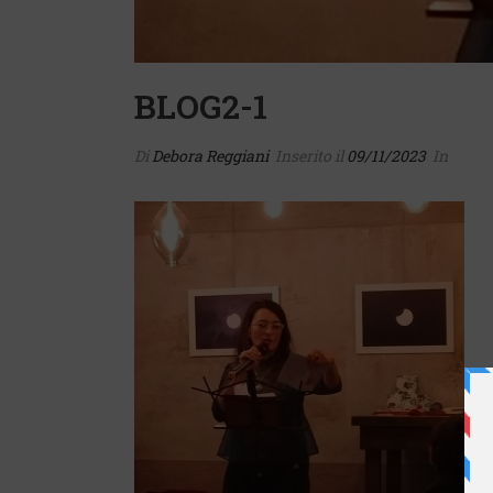
BLOG2-1
Di
Debora Reggiani
Inserito il
09/11/2023
In