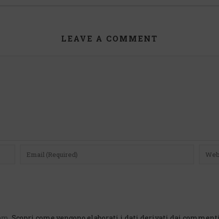
LEAVE A COMMENT
pam.
Scopri come vengono elaborati i dati derivati dai comment