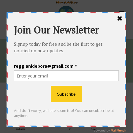
MODULO-ISCRIZIONE-NEUTRO
HOME
»
LIBERA IL TUO EROE
»
MODULO-ISCRIZIONE-
NEUTRO