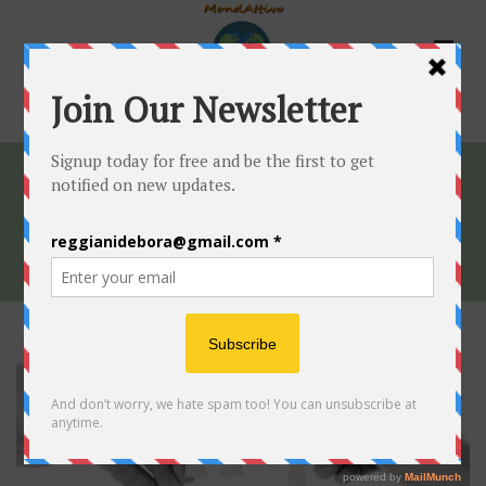
CONNECT-20333_1280
HOME
»
MONDATTIVO CERCA VOLONTARI
»
CONNECT-
20333_1280