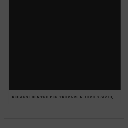
RECARSI DENTRO PER TROVARE NUOVO SPAZIO, UN PERCORSO DI MEDIAZIONE