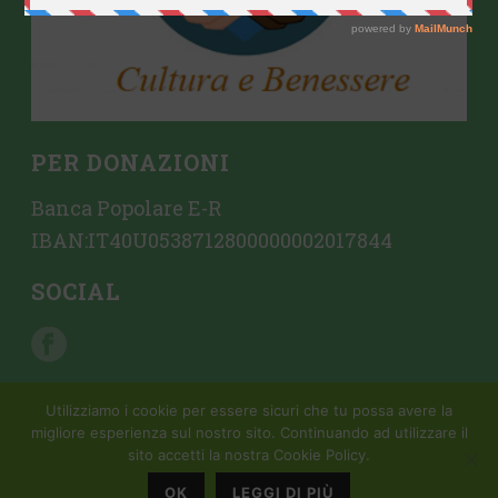
PER DONAZIONI
Banca Popolare E-R
IBAN:IT40U0538712800000002017844
SOCIAL
Utilizziamo i cookie per essere sicuri che tu possa avere la
migliore esperienza sul nostro sito. Continuando ad utilizzare il
sito accetti la nostra Cookie Policy.
Copyright All Rights Reserved © 2015 Mondattivo |
Creazione sito
web da Crovi Consulting SRL
OK
LEGGI DI PIÙ