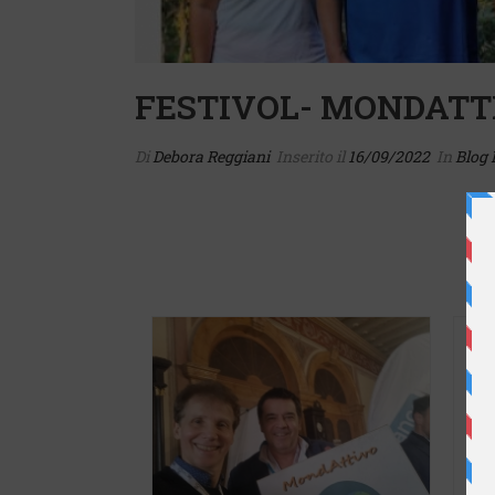
FESTIVOL- MONDATT
Di
Debora Reggiani
Inserito il
16/09/2022
In
Blog