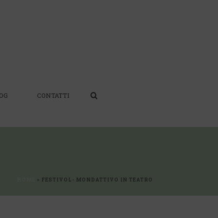
OG
CONTATTI
HOME
»
FESTIVOL- MONDATTIVO IN TEATRO