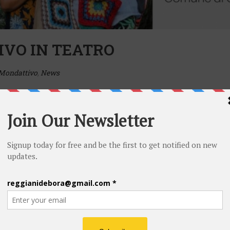
IVO IN TEATRO
 Mondattivo
,
News
POST RECENTI