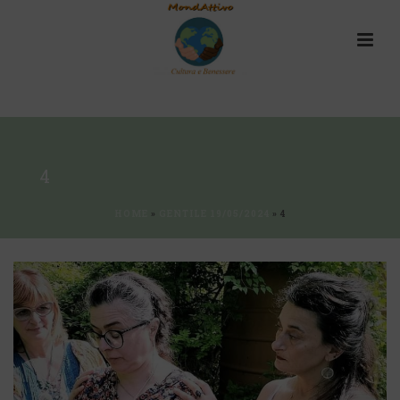
4
HOME
»
GENTILE 19/05/2024
»
4