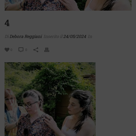
4
Di
Debora Reggiani
Inserito il
24/05/2024
In
0
0